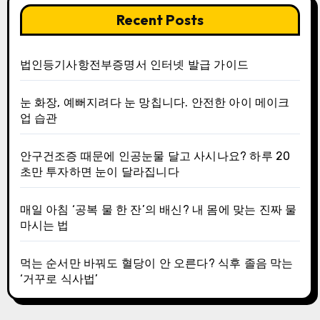
Recent Posts
법인등기사항전부증명서 인터넷 발급 가이드
눈 화장, 예뻐지려다 눈 망칩니다. 안전한 아이 메이크
업 습관
안구건조증 때문에 인공눈물 달고 사시나요? 하루 20
초만 투자하면 눈이 달라집니다
매일 아침 ‘공복 물 한 잔’의 배신? 내 몸에 맞는 진짜 물
마시는 법
먹는 순서만 바꿔도 혈당이 안 오른다? 식후 졸음 막는
‘거꾸로 식사법’