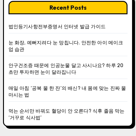
Recent Posts
법인등기사항전부증명서 인터넷 발급 가이드
눈 화장, 예뻐지려다 눈 망칩니다. 안전한 아이 메이크
업 습관
안구건조증 때문에 인공눈물 달고 사시나요? 하루 20
초만 투자하면 눈이 달라집니다
매일 아침 ‘공복 물 한 잔’의 배신? 내 몸에 맞는 진짜 물
마시는 법
먹는 순서만 바꿔도 혈당이 안 오른다? 식후 졸음 막는
‘거꾸로 식사법’