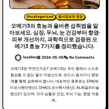
Uncategorized
음식정보와 영양
오메가3의 효능과 올바른 섭취법을 알
아보세요. 심장, 두뇌, 눈 건강부터 항염·
피부 개선까지, 과학적으로 검증된 오
메가3 효능 7가지를 정리했습니다.
lusellon
2026-05-05
No Comments
오메가3란 무엇인가요? 오메가3는 우리 몸에서 스스로
합성할 수 없는 필수 지방산으로, 반드시 음식이나 영양
제를 통해 섭취해야 합니다. 대표적인 종류로는 EPA(에
이코사펜타엔산), DHA(도코사헥사엔산), ALA(알파리놀
렌산)가 있으며, 각각 심혈관 건강, 두뇌 기능, 항염 작용
에…