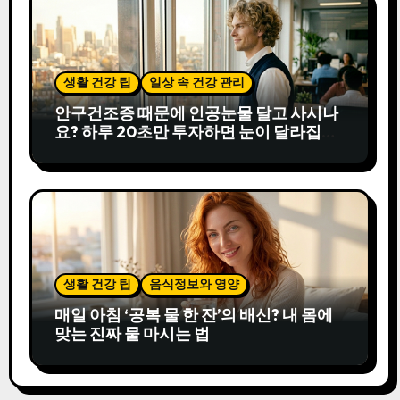
생활 건강 팁
일상 속 건강 관리
안구건조증 때문에 인공눈물 달고 사시나
요? 하루 20초만 투자하면 눈이 달라집니
다
생활 건강 팁
음식정보와 영양
매일 아침 ‘공복 물 한 잔’의 배신? 내 몸에
맞는 진짜 물 마시는 법