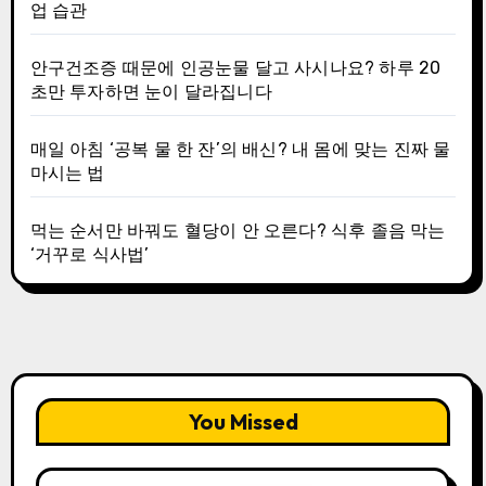
업 습관
안구건조증 때문에 인공눈물 달고 사시나요? 하루 20
초만 투자하면 눈이 달라집니다
매일 아침 ‘공복 물 한 잔’의 배신? 내 몸에 맞는 진짜 물
마시는 법
먹는 순서만 바꿔도 혈당이 안 오른다? 식후 졸음 막는
‘거꾸로 식사법’
You Missed