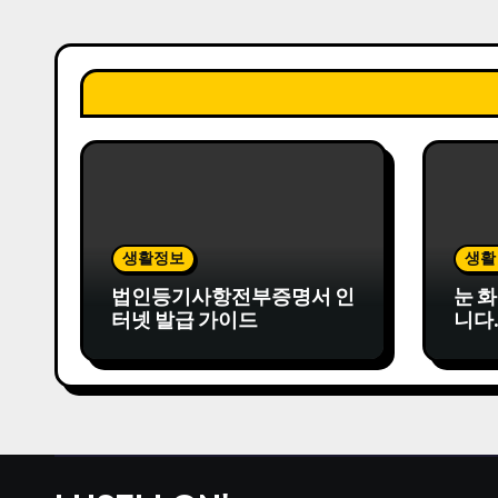
생활정보
생활
법인등기사항전부증명서 인
눈 
터넷 발급 가이드
니다
습관