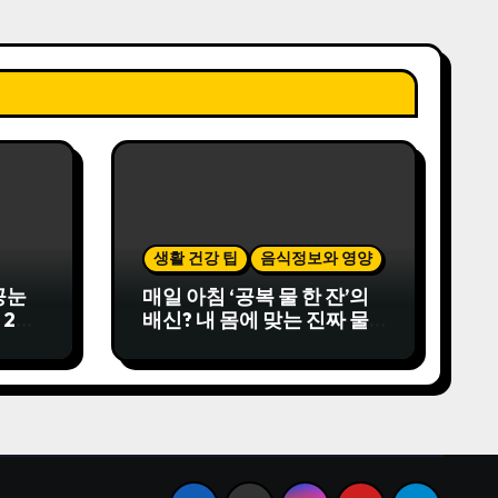
생활 건강 팁
음식정보와 영양
공눈
매일 아침 ‘공복 물 한 잔’의
 20
배신? 내 몸에 맞는 진짜 물
라집
마시는 법