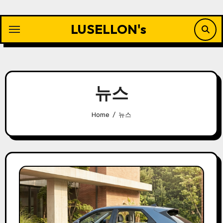
Skip
to
LUSELLON's
content
뉴스
Home
뉴스