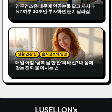
안구건조증 때문에 인공눈물 달고 사시나
요? 하루 20초만 투자하면 눈이 달라집니
다
생활 건강 팁
음식정보와 영양
매일 아침 ‘공복 물 한 잔’의 배신? 내 몸에
맞는 진짜 물 마시는 법
LUSELLON's