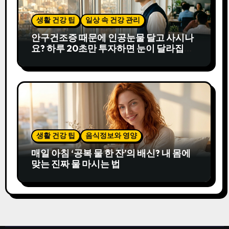
생활 건강 팁
일상 속 건강 관리
안구건조증 때문에 인공눈물 달고 사시나
요? 하루 20초만 투자하면 눈이 달라집니
다
생활 건강 팁
음식정보와 영양
매일 아침 ‘공복 물 한 잔’의 배신? 내 몸에
맞는 진짜 물 마시는 법