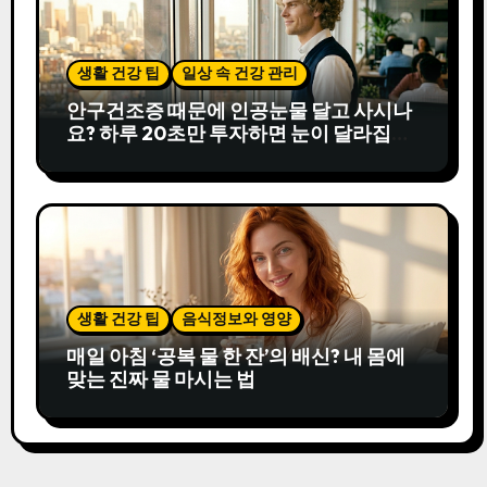
생활 건강 팁
일상 속 건강 관리
안구건조증 때문에 인공눈물 달고 사시나
요? 하루 20초만 투자하면 눈이 달라집니
다
생활 건강 팁
음식정보와 영양
매일 아침 ‘공복 물 한 잔’의 배신? 내 몸에
맞는 진짜 물 마시는 법