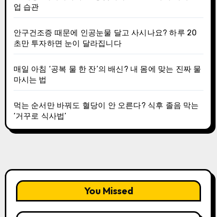
업 습관
안구건조증 때문에 인공눈물 달고 사시나요? 하루 20
초만 투자하면 눈이 달라집니다
매일 아침 ‘공복 물 한 잔’의 배신? 내 몸에 맞는 진짜 물
마시는 법
먹는 순서만 바꿔도 혈당이 안 오른다? 식후 졸음 막는
‘거꾸로 식사법’
You Missed