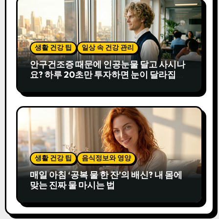
생활 건강 팁
일상 속 건강 관리
안구건조증 때문에 인공눈물 달고 사시나
요? 하루 20초만 투자하면 눈이 달라집니
다
생활 건강 팁
음식정보와 영양
매일 아침 ‘공복 물 한 잔’의 배신? 내 몸에
맞는 진짜 물 마시는 법