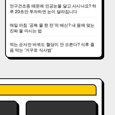
안구건조증 때문에 인공눈물 달고 사시나요? 하
루 20초만 투자하면 눈이 달라집니다
매일 아침 ‘공복 물 한 잔’의 배신? 내 몸에 맞는
진짜 물 마시는 법
먹는 순서만 바꿔도 혈당이 안 오른다? 식후 졸
음 막는 ‘거꾸로 식사법’