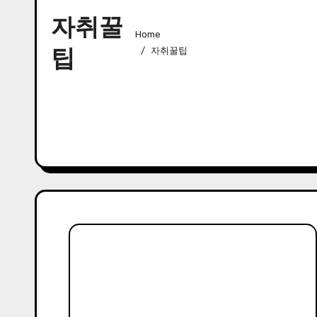
자취꿀
Home
팁
자취꿀팁