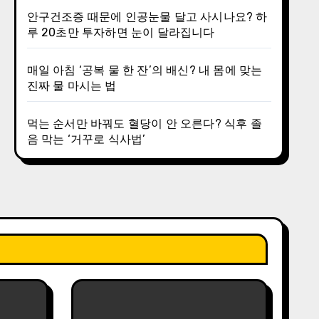
안구건조증 때문에 인공눈물 달고 사시나요? 하
루 20초만 투자하면 눈이 달라집니다
매일 아침 ‘공복 물 한 잔’의 배신? 내 몸에 맞는
진짜 물 마시는 법
먹는 순서만 바꿔도 혈당이 안 오른다? 식후 졸
음 막는 ‘거꾸로 식사법’