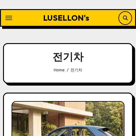
Skip
to
LUSELLON's
content
전기차
Home
전기차