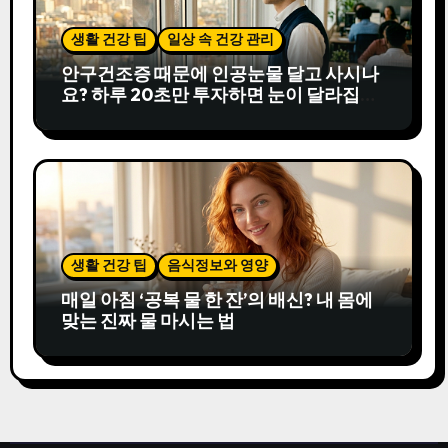
생활 건강 팁
일상 속 건강 관리
안구건조증 때문에 인공눈물 달고 사시나
요? 하루 20초만 투자하면 눈이 달라집니
다
생활 건강 팁
음식정보와 영양
매일 아침 ‘공복 물 한 잔’의 배신? 내 몸에
맞는 진짜 물 마시는 법