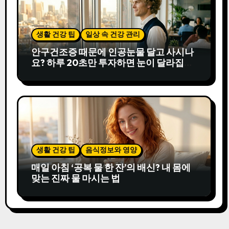
생활 건강 팁
일상 속 건강 관리
안구건조증 때문에 인공눈물 달고 사시나
요? 하루 20초만 투자하면 눈이 달라집니
다
생활 건강 팁
음식정보와 영양
매일 아침 ‘공복 물 한 잔’의 배신? 내 몸에
맞는 진짜 물 마시는 법