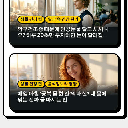
생활 건강 팁
일상 속 건강 관리
안구건조증 때문에 인공눈물 달고 사시나
요? 하루 20초만 투자하면 눈이 달라집니
다
생활 건강 팁
음식정보와 영양
매일 아침 ‘공복 물 한 잔’의 배신? 내 몸에
맞는 진짜 물 마시는 법