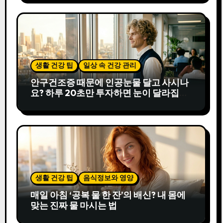
생활 건강 팁
일상 속 건강 관리
안구건조증 때문에 인공눈물 달고 사시나
요? 하루 20초만 투자하면 눈이 달라집니
다
생활 건강 팁
음식정보와 영양
매일 아침 ‘공복 물 한 잔’의 배신? 내 몸에
맞는 진짜 물 마시는 법